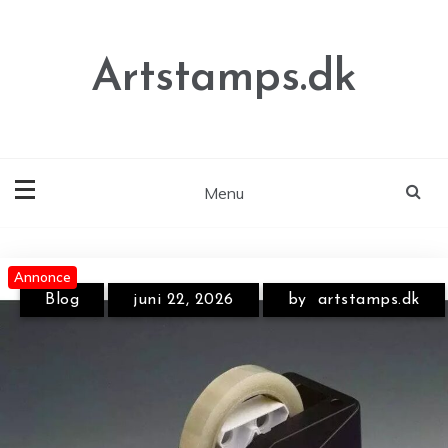
Skip
to
content
Artstamps.dk
Menu
Annonce
Annonce
Annonce
Blog
juni 22, 2026
by
artstamps.dk