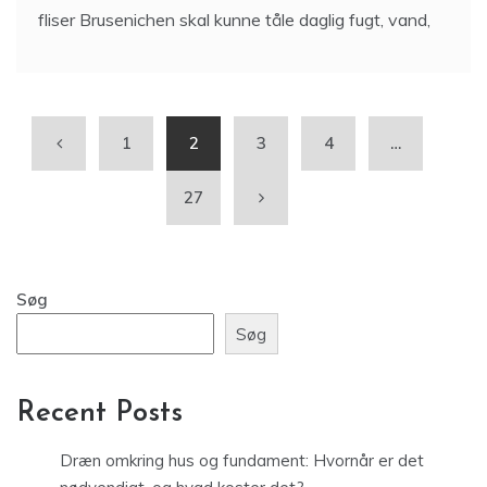
fliser Brusenichen skal kunne tåle daglig fugt, vand,
1
2
3
4
…
27
Søg
Søg
Recent Posts
Dræn omkring hus og fundament: Hvornår er det