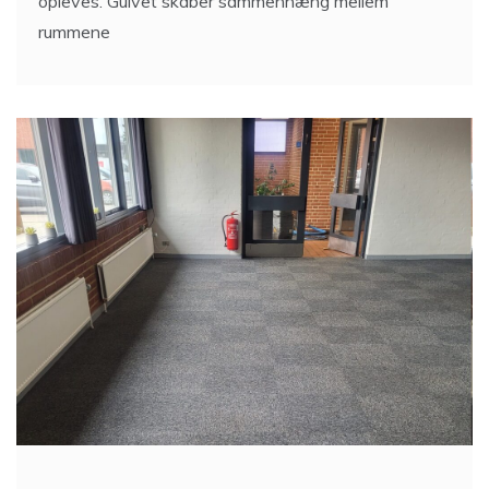
opleves. Gulvet skaber sammenhæng mellem
rummene