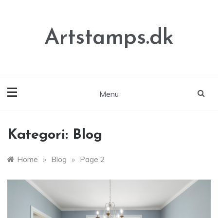
Skip
to
content
Artstamps.dk
Menu
Kategori:
Blog
Home
»
Blog
»
Page 2