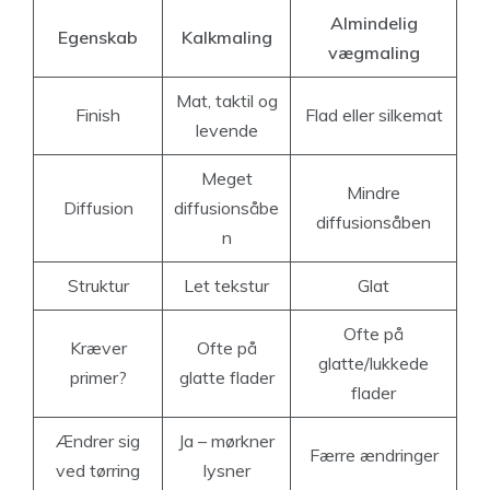
Almindelig
Egenskab
Kalkmaling
vægmaling
Mat, taktil og
Finish
Flad eller silkemat
levende
Meget
Mindre
Diffusion
diffusionsåbe
diffusionsåben
n
Struktur
Let tekstur
Glat
Ofte på
Kræver
Ofte på
glatte/lukkede
primer?
glatte flader
flader
Ændrer sig
Ja – mørkner
Færre ændringer
ved tørring
lysner