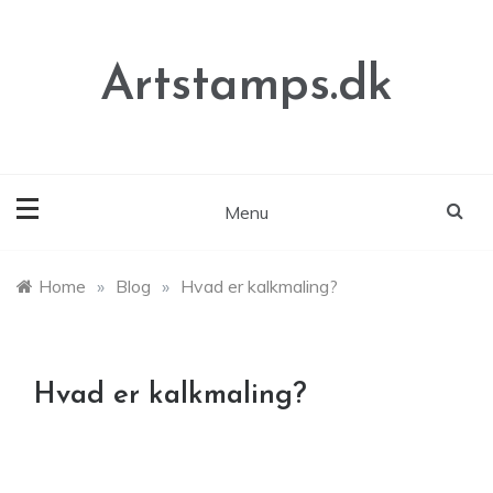
Skip
to
content
Artstamps.dk
Menu
Home
»
Blog
»
Hvad er kalkmaling?
Hvad er kalkmaling?