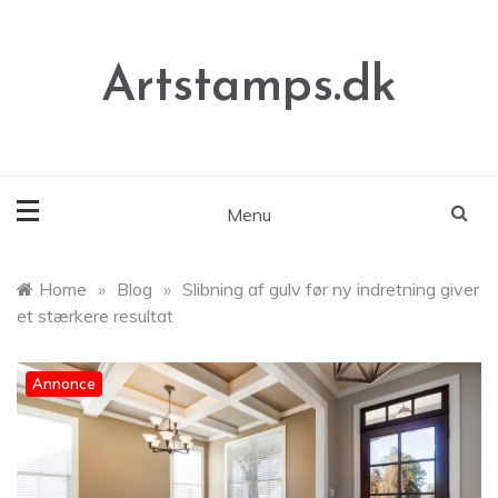
Skip
to
content
Artstamps.dk
Menu
Home
»
Blog
»
Slibning af gulv før ny indretning giver
et stærkere resultat
Annonce