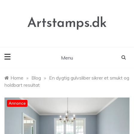
Skip
to
content
Artstamps.dk
Menu
Home
»
Blog
»
En dygtig gulvsliber sikrer et smukt og
holdbart resultat
Annonce