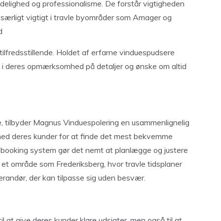
elighed og professionalisme. De forstår vigtigheden
er særligt vigtigt i travle byområder som Amager og
d
 tilfredsstillende. Holdet af erfarne vinduespudsere
les i deres opmærksomhed på detaljer og ønske om altid
ige, tilbyder Magnus Vinduespolering en usammenlignelig
 med deres kunder for at finde det mest bekvemme
e booking system gør det nemt at planlægge og justere
 i et område som Frederiksberg, hvor travle tidsplaner
randør, der kan tilpasse sig uden besvær.
l at give deres kunder klare udsigter, men også til at