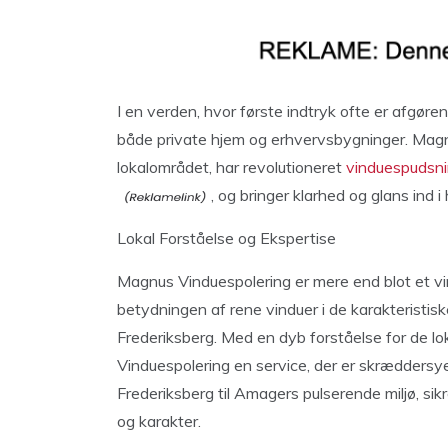
I en verden, hvor første indtryk ofte er afgørend
både private hjem og erhvervsbygninger. Magn
lokalområdet, har revolutioneret
vinduespudsn
, og bringer klarhed og glans ind 
Lokal Forståelse og Ekspertise
Magnus Vinduespolering er mere end blot et vind
betydningen af rene vinduer i de karakteristis
Frederiksberg. Med en dyb forståelse for de lok
Vinduespolering en service, der er skræddersye
Frederiksberg til Amagers pulserende miljø, sik
og karakter.