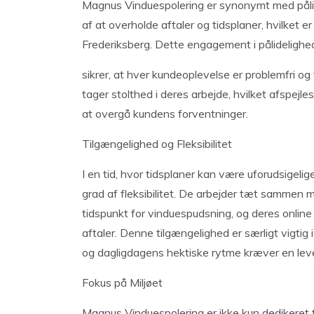
Magnus Vinduespolering er synonymt med pålid
af at overholde aftaler og tidsplaner, hvilket 
Frederiksberg. Dette engagement i pålidelighe
sikrer, at hver kundeoplevelse er problemfri og
tager stolthed i deres arbejde, hvilket afspej
at overgå kundens forventninger.
Tilgængelighed og Fleksibilitet
I en tid, hvor tidsplaner kan være uforudsigel
grad af fleksibilitet. De arbejder tæt sammen
tidspunkt for vinduespudsning, og deres onlin
aftaler. Denne tilgængelighed er særligt vigtig
og dagligdagens hektiske rytme kræver en leve
Fokus på Miljøet
Magnus Vinduespolering er ikke kun dedikeret ti