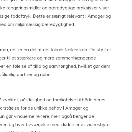
ske rengøringsmidler og bæredygtige praksisser viser
ssige fodaftryk. Dette er særligt relevant i Amager og
sthed om miljømæssig bæredygtighed.
ma; det er en del af det lokale fællesskab. De støtter
idrager til et stærkere og mere sammenhængende
r en følelse af tillid og samhørighed, hvilket gør dem
pålidelig partner og nabo.
alitet, pålidelighed og forpligtelse til både deres
 forståelse for de unikke behov i Amager og
 kun gør vinduerne renere, men også beriger de
beren og hver bevægelse med kluden er et vidnesbyrd