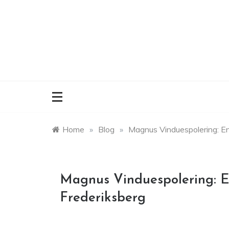
Skip
to
content
Home
»
Blog
»
Magnus Vinduespolering: En
Magnus Vinduespolering: E
Frederiksberg