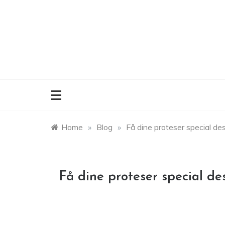
Skip
to
content
Home
»
Blog
»
Få dine proteser special de
Få dine proteser special de