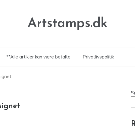
Artstamps.dk
**Alle artikler kan være betalte
Privatlivspolitik
signet
S
signet
R