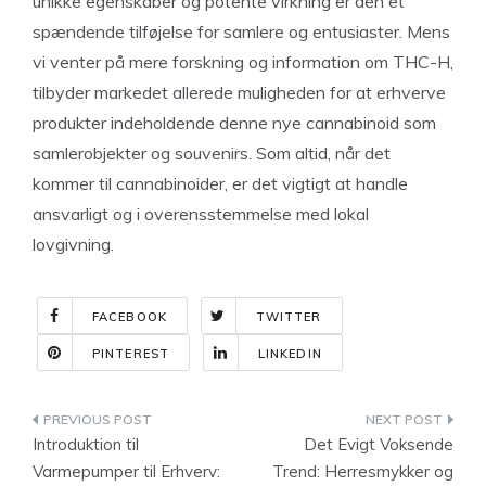
unikke egenskaber og potente virkning er den et
spændende tilføjelse for samlere og entusiaster. Mens
vi venter på mere forskning og information om THC-H,
tilbyder markedet allerede muligheden for at erhverve
produkter indeholdende denne nye cannabinoid som
samlerobjekter og souvenirs. Som altid, når det
kommer til cannabinoider, er det vigtigt at handle
ansvarligt og i overensstemmelse med lokal
lovgivning.
FACEBOOK
TWITTER
PINTEREST
LINKEDIN
Indlægsnavigation
Introduktion til
Det Evigt Voksende
Varmepumper til Erhverv:
Trend: Herresmykker og