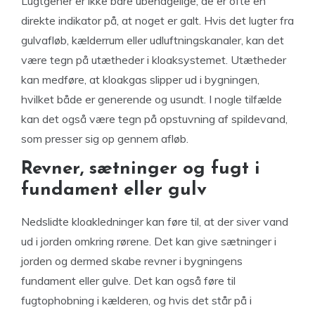
Lugtgener er ikke bare ubehagelige, de er ofte en
direkte indikator på, at noget er galt. Hvis det lugter fra
gulvafløb, kælderrum eller udluftningskanaler, kan det
være tegn på utætheder i kloaksystemet. Utætheder
kan medføre, at kloakgas slipper ud i bygningen,
hvilket både er generende og usundt. I nogle tilfælde
kan det også være tegn på opstuvning af spildevand,
som presser sig op gennem afløb.
Revner, sætninger og fugt i
fundament eller gulv
Nedslidte kloakledninger kan føre til, at der siver vand
ud i jorden omkring rørene. Det kan give sætninger i
jorden og dermed skabe revner i bygningens
fundament eller gulve. Det kan også føre til
fugtophobning i kælderen, og hvis det står på i