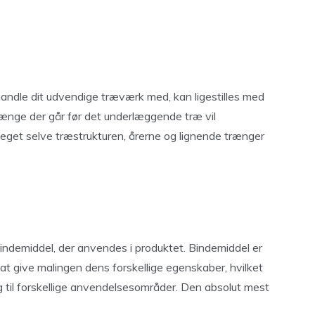
handle dit udvendige træværk med, kan ligestilles med
 længe der går før det underlæggende træ vil
et selve træstrukturen, årerne og lignende trænger
​bindemiddel, der anvendes i produktet. Bindemiddel er
or at give malingen dens forskellige egenskaber, hvilket
ig til forskellige anvendelsesområder. Den absolut mest