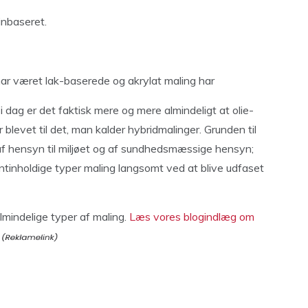
tinbaseret.
g har været lak-baserede og akrylat maling har
 dag er det faktisk mere og mere almindeligt at olie-
blevet til det, man kalder hybridmalinger. Grunden til
af hensyn til miljøet og af sundhedsmæssige hensyn;
tinholdige typer maling langsomt ved at blive udfaset
mindelige typer af maling.
Læs vores blogindlæg om