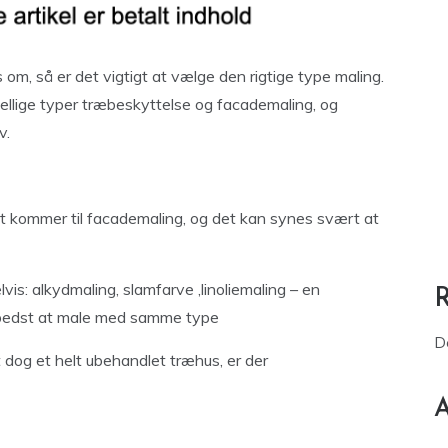
s om, så er det vigtigt at vælge den rigtige type maling.
ellige typer træbeskyttelse og facademaling, og
v.
det kommer til facademaling, og det kan synes svært at
vis: alkydmaling, slamfarve ,linoliemaling – en
 bedst at male med samme type
D
 dog et helt ubehandlet træhus, er der
A