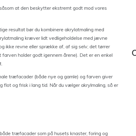
 såsom at den beskytter ekstremt godt mod vores
ige resultat bør du kombinere akrylatmaling med
rylatmaling kræver lidt vedligeholdelse med jævne
ikke revne eller sprække af, af sig selv; det tørrer
C
at farven holder godt igennem årene). Det er en enkel
t.
 male træfacader (både nye og gamle) og farven giver
flot og frisk i lang tid. Når du vælger akrylmaling, så er
å både træfacader som på husets knaster, foring og