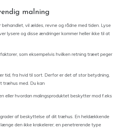
vendig malning
 behandlet, vil ældes, revne og rådne med tiden. Lyse
er lysere og disse ændringer kommer heller ikke til at
faktorer, som eksempelvis hvilken retning træet peger
tid, fra hvid til sort. Derfor er det af stor betydning,
it træhus med. Du kan
ven eller hvordan malingsproduktet beskytter mod f.eks
e grader af beskyttelse af dit træhus. En heldækkende
å længe den ikke krakelerer; en penetrerende type