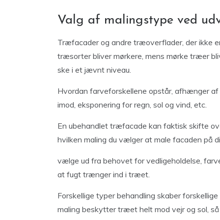
Valg af malingstype ved ud
Træfacader og andre træoverflader, der ikke er
træsorter bliver mørkere, mens mørke træer bliv
ske i et jævnt niveau.
Hvordan farveforskellene opstår, afhænger af 
imod, eksponering for regn, sol og vind, etc.
En ubehandlet træfacade kan faktisk skifte over 
hvilken maling du vælger at male facaden på d
vælge ud fra behovet for vedligeholdelse, far
at fugt trænger ind i træet.
Forskellige typer behandling skaber forskellig
maling beskytter træet helt mod vejr og sol, s