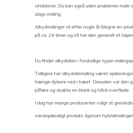
vindskiver. Du kan også uden problemer male 
slags maling.
Alkydmalinger vil efter nogle år blegne en smu
på ca. 24 timer og så har den generelt et høj
Du finder alkydolien i forskellige typer maling
Tidligere har alkydoliemaling været opløsnings
trænge dybere ned i træet. Desuden var den ga
påføre og skabte en blank og hård overflade.
I dag har mange producenter valgt at genskabe 
vandopløseligt produkt, ligesom hybridmalinge