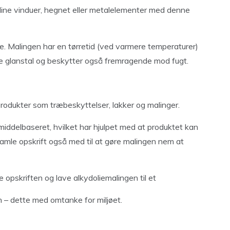
dine vinduer, hegnet eller metalelementer med denne
le. Malingen har en tørretid (ved varmere temperaturer)
ere glanstal og beskytter også fremragende mod fugt.
sprodukter som træbeskyttelser, lakker og malinger.
middelbaseret, hvilket har hjulpet med at produktet kan
mle opskrift også med til at gøre malingen nem at
opskriften og lave alkydoliemalingen til et
n – dette med omtanke for miljøet.