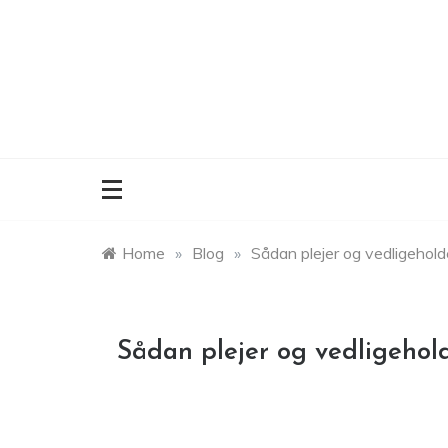
Skip
to
content
Home
»
Blog
»
Sådan plejer og vedligehol
Sådan plejer og vedligeho