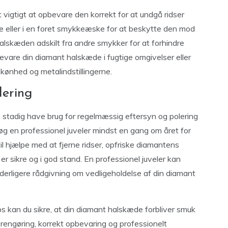
 vigtigt at opbevare den korrekt for at undgå ridser
e eller i en foret smykkeæske for at beskytte den mod
lskæden adskilt fra andre smykker for at forhindre
bevare din diamant halskæde i fugtige omgivelser eller
skønhed og metalindstillingerne.
lering
stadig have brug for regelmæssig eftersyn og polering
øg en professionel juveler mindst en gang om året for
il hjælpe med at fjerne ridser, opfriske diamantens
er sikre og i god stand. En professionel juveler kan
yderligere rådgivning om vedligeholdelse af din diamant
ps kan du sikre, at din diamant halskæde forbliver smuk
engøring, korrekt opbevaring og professionelt