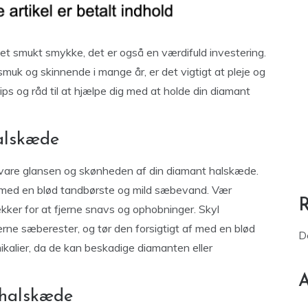
 et smukt smykke, det er også en værdifuld investering.
smuk og skinnende i mange år, er det vigtigt at pleje og
ips og råd til at hjælpe dig med at holde din diamant
alskæde
vare glansen og skønheden af din diamant halskæde.
n med en blød tandbørste og mild sæbevand. Vær
ækker for at fjerne snavs og ophobninger. Skyl
rne sæberester, og tør den forsigtigt af med en blød
D
ikalier, da de kan beskadige diamanten eller
A
 halskæde