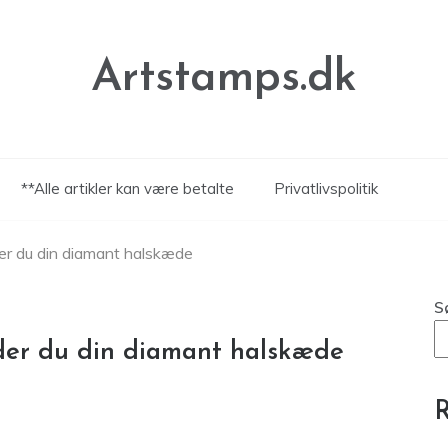
Artstamps.dk
**Alle artikler kan være betalte
Privatlivspolitik
der du din diamant halskæde
S
lder du din diamant halskæde
R