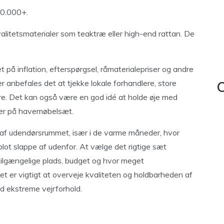
0.000+.
alitetsmaterialer som teaktræ eller high-end rattan. De
t på inflation, efterspørgsel, råmaterialepriser og andre
r anbefales det at tjekke lokale forhandlere, store
C
re. Det kan også være en god idé at holde øje med
tter på havemøbelsæt.
 af udendørsrummet, især i de varme måneder, hvor
 blot slappe af udenfor. At vælge det rigtige sæt
tilgængelige plads, budget og hvor meget
 Det er vigtigt at overveje kvaliteten og holdbarheden af
d ekstreme vejrforhold.