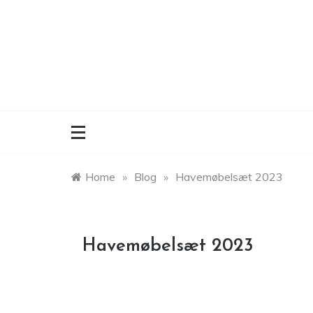
Skip
to
content
Home
»
Blog
»
Havemøbelsæt 2023
Havemøbelsæt 2023