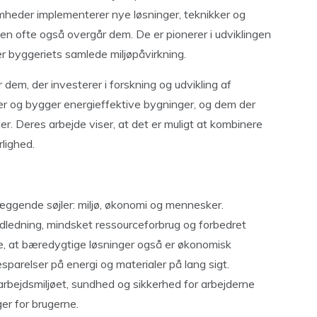
heder implementerer nye løsninger, teknikker og
men ofte også overgår dem. De er pionerer i udviklingen
r byggeriets samlede miljøpåvirkning.
em, der investerer i forskning og udvikling af
r og bygger energieffektive bygninger, og dem der
. Deres arbejde viser, at det er muligt at kombinere
lighed.
æggende søjler: miljø, økonomi og mennesker.
dledning, mindsket ressourceforbrug og forbedret
e, at bæredygtige løsninger også er økonomisk
parelser på energi og materialer på lang sigt.
arbejdsmiljøet, sundhed og sikkerhed for arbejderne
er for brugerne.