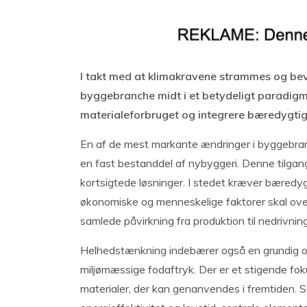
I takt med at klimakravene strammes og bev
byggebranche midt i et betydeligt paradigm
materialeforbruget og integrere bæredygtig
En af de mest markante ændringer i byggebran
en fast bestanddel af nybyggeri. Denne tilgang 
kortsigtede løsninger. I stedet kræver bæred
økonomiske og menneskelige faktorer skal over
samlede påvirkning fra produktion til nedrivni
Helhedstænkning indebærer også en grundig ov
miljømæssige fodaftryk. Der er et stigende fo
materialer, der kan genanvendes i fremtiden.