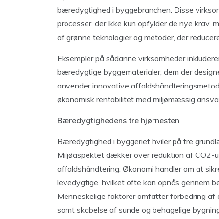
bæredygtighed i byggebranchen. Disse virksom
processer, der ikke kun opfylder de nye krav, 
af grønne teknologier og metoder, der reducere
Eksempler på sådanne virksomheder inkluderer d
bæredygtige byggematerialer, dem der designe
anvender innovative affaldshåndteringsmetoder
økonomisk rentabilitet med miljømæssig ansvar
Bæredygtighedens tre hjørnesten
Bæredygtighed i byggeriet hviler på tre grundl
Miljøaspektet dækker over reduktion af CO2-u
affaldshåndtering. Økonomi handler om at sikr
levedygtige, hvilket ofte kan opnås gennem bes
Menneskelige faktorer omfatter forbedring af 
samt skabelse af sunde og behagelige bygning