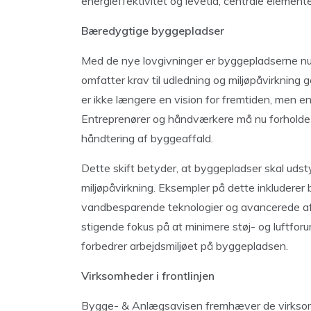
energieffektivitet og levetid, centrale elemente
Bæredygtige byggepladser
Med de nye lovgivninger er byggepladserne n
omfatter krav til udledning og miljøpåvirknin
er ikke længere en vision for fremtiden, men en 
Entreprenører og håndværkere må nu forholde si
håndtering af byggeaffald.
Dette skift betyder, at byggepladser skal udst
miljøpåvirkning. Eksempler på dette inkluderer 
vandbesparende teknologier og avancerede af
stigende fokus på at minimere støj- og luftforu
forbedrer arbejdsmiljøet på byggepladsen.
Virksomheder i frontlinjen
Bygge- & Anlægsavisen fremhæver de virksomh