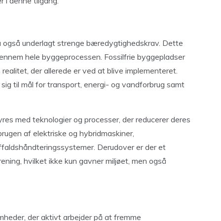
r i denne tilgang.
u også underlagt strenge bæredygtighedskrav. Dette
g gennem hele byggeprocessen. Fossilfrie byggepladser
realitet, der allerede er ved at blive implementeret.
g til mål for transport, energi- og vandforbrug samt
yres med teknologier og processer, der reducerer deres
brugen af elektriske og hybridmaskiner,
faldshåndteringssystemer. Derudover er der et
rening, hvilket ikke kun gavner miljøet, men også
eder, der aktivt arbejder på at fremme