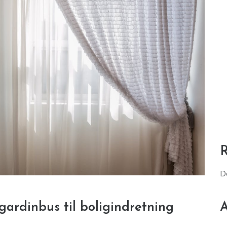
D
ardinbus til boligindretning
A