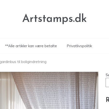
Artstamps.dk
**Alle artikler kan være betalte
Privatlivspolitik
ardinbus til boligindretning
S
R