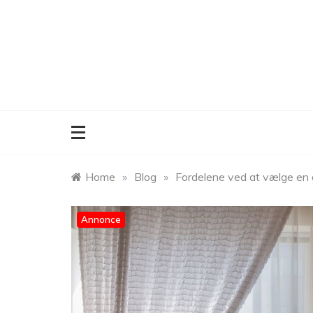
Skip
to
content
Home
»
Blog
»
Fordelene ved at vælge en g
Annonce