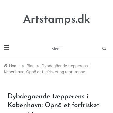
Skip
to
content
Artstamps.dk
Menu
Home
»
Blog
»
Dybdegående tæpperens i
København: Opnå et forfrisket og rent tæppe
Dybdegående tæpperens i
København: Opnå et forfrisket