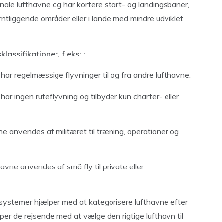
nale lufthavne og har kortere start- og landingsbaner,
rntliggende områder eller i lande med mindre udviklet
assifikationer, f.eks: :
har regelmæssige flyvninger til og fra andre lufthavne.
ar ingen ruteflyvning og tilbyder kun charter- eller
ne anvendes af militæret til træning, operationer og
havne anvendes af små fly til private eller
nssystemer hjælper med at kategorisere lufthavne efter
lper de rejsende med at vælge den rigtige lufthavn til