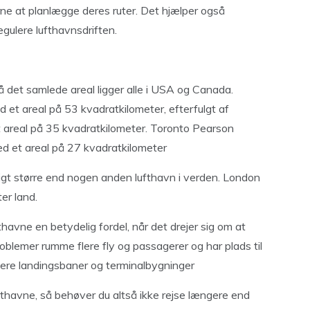
rne at planlægge deres ruter. Det hjælper også
gulere lufthavnsdriften.
 det samlede areal ligger alle i USA og Canada.
 et areal på 53 kvadratkilometer, efterfulgt af
t areal på 35 kvadratkilometer. Toronto Pearson
med et areal på 27 kvadratkilometer
igt større end nogen anden lufthavn i verden. London
er land.
fthavne en betydelig fordel, når det drejer sig om at
blemer rumme flere fly og passagerer og har plads til
flere landingsbaner og terminalbygninger
lufthavne, så behøver du altså ikke rejse længere end