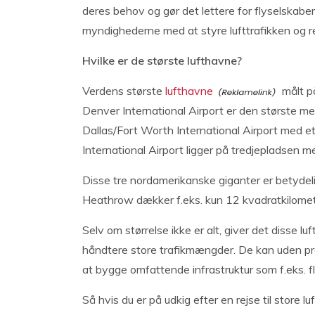
deres behov og gør det lettere for flyselskabe
myndighederne med at styre lufttrafikken og re
Hvilke er de største lufthavne?
Verdens største
lufthavne
målt på
Denver International Airport er den største med
Dallas/Fort Worth International Airport med e
International Airport ligger på tredjepladsen 
Disse tre nordamerikanske giganter er betydel
Heathrow dækker f.eks. kun 12 kvadratkilomet
Selv om størrelse ikke er alt, giver det disse lu
håndtere store trafikmængder. De kan uden pro
at bygge omfattende infrastruktur som f.eks. 
Så hvis du er på udkig efter en rejse til store 