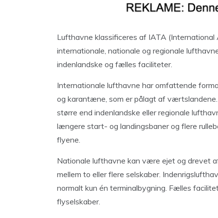
Lufthavne klassificeres af IATA (International A
internationale, nationale og regionale lufthavn
indenlandske og fælles faciliteter.
Internationale lufthavne har omfattende formali
og karantæne, som er pålagt af værtslandene. 
større end indenlandske eller regionale lufthavn
længere start- og landingsbaner og flere rulle
flyene.
Nationale lufthavne kan være ejet og drevet af 
mellem to eller flere selskaber. Indenrigslufth
normalt kun én terminalbygning. Fælles facilit
flyselskaber.