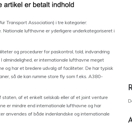
ir Transport Association) i tre kategorier:
e. Nationale lufthavne er yderligere underkategoriseret i
teter og procedurer for paskontrol, told, indvandring
I almindelighed, er internationale lufthavne meget
e og har et bredere udvalg af faciliteter. De har typisk
baner, så de kan rumme store fly som f.eks. A380-
staten, af et enkelt selskab eller af et joint venture
D
avne er mindre end internationale lufthavne og har
eter anvendes af både indenlandske og internationale
A