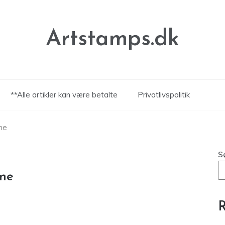
Artstamps.dk
**Alle artikler kan være betalte
Privatlivspolitik
ne
S
vne
R