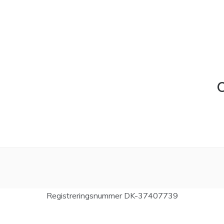
C
Registreringsnummer DK-37407739