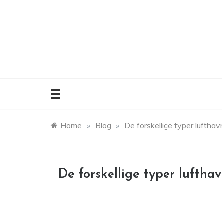
Skip
to
content
Home
»
Blog
»
De forskellige typer lufthav
De forskellige typer luftha