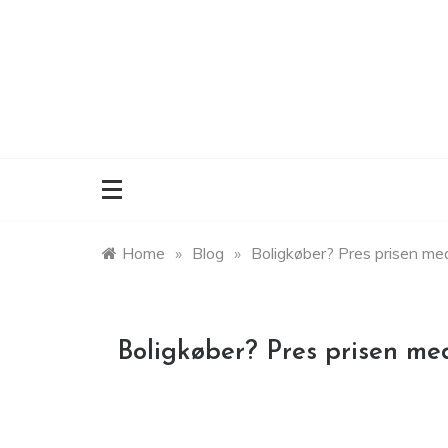
Skip
to
content
Home
»
Blog
»
Boligkøber? Pres prisen med
Boligkøber? Pres prisen me