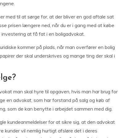
ingene.
 med til at sørge for, at der bliver en god aftale sat
esse prisen længere ned, når du er i gang med at købe
investering at få fat i en boligadvokat.
juridiske kommer på plads, når man overfører en bolig
 papirer der skal underskrives og mange ting der skal i
ælge?
advokat man skal hyre til opgaven, hvis man har brug for
lge en advokat, som har forstand på salg og køb af
ing, som de kan benytte i arbejdet sammen med dig.
gle kundeanmeldelser for at sikre sig, at den advokat
re kunder vil nemlig hurtigt afsløre det i deres