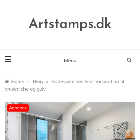
Skip
to
content
Artstamps.dk
Menu
Home
»
Blog
»
Badeværelsesfliser: inspiration til
bruseniche og gulv
Annonce