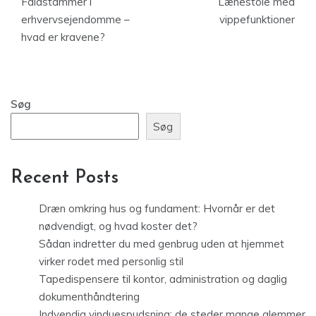
Faldstammer i
Lænestole med
erhvervsejendomme –
vippefunktioner
hvad er kravene?
Søg
Søg
Recent Posts
Dræn omkring hus og fundament: Hvornår er det
nødvendigt, og hvad koster det?
Sådan indretter du med genbrug uden at hjemmet
virker rodet med personlig stil
Tapedispensere til kontor, administration og daglig
dokumenthåndtering
Indvendig vinduespudsning: de steder mange glemmer